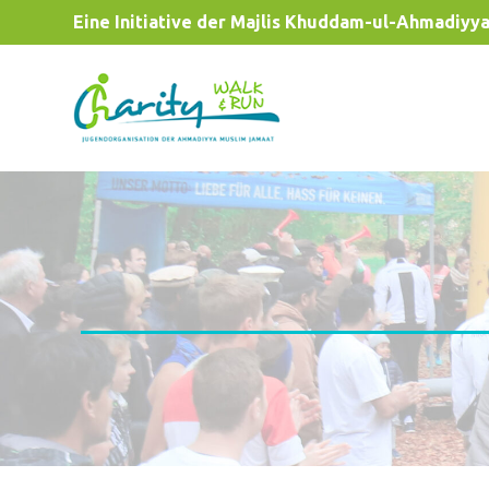
Eine Initiative der Majlis Khuddam-ul-Ahmadiyy