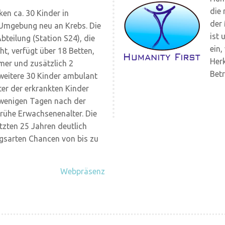
die
ken ca. 30 Kinder in
der
Umgebung neu an Krebs. Die
ist 
bteilung (Station S24), die
ein,
ht, verfügt über 18 Betten,
Herk
mmer und zusätzlich 2
Betr
 weitere 30 Kinder ambulant
ter der erkrankten Kinder
 wenigen Tagen nach der
frühe Erwachsenenalter. Die
tzten 25 Jahren deutlich
ngsarten Chancen von bis zu
Webpräsenz