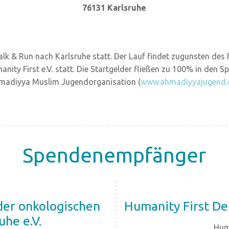
76131 Karlsruhe
alk & Run nach Karlsruhe statt. Der Lauf findet zugunsten de
anity First e.V. statt. Die Startgelder fließen zu 100% in den S
madiyya Muslim Jugendorganisation (
www.ahmadiyyajugend.
Spendenempfänger
der onkologischen
Humanity First Deu
uhe e.V.
Huma