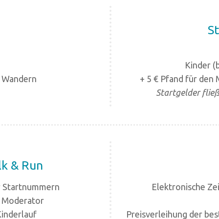
S
Kinder (b
, Wandern
+ 5 € Pfand für den
Startgelder flie
lk & Run
r Startnummern
Elektronische Z
n Moderator
Kinderlauf
Preisverleihung der bes