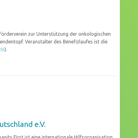
s Förderverein zur Unterstützung der onkologischen
pendentopf. Veranstalter des Benefizlaufes ist die
de
).
tschland e.V.
nity First ist eine internationale Hilfsorganisation,