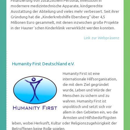
Finanzierung von zusätzlichem Personal, Investition in
modernere medizintechnische Apparate, kindgerechte
Ausstattung der Abteilung und vieles mehr verbessert. Seit ihrer
Gründung hat die „Kinderkrebshilfe Ebersberg“ über 4,5
Millionen Euro gesammelt, mit denen inzwischen große Projekte
in der Hauner´schen Kinderklinik verwirklicht werden konnten.
Link zur Webpräsenz
Humanity First Deutschland e.V.
Humanity First ist eine
internationale Hilfsorganisation,
die mit dem Ziel gegründet
wurde, Leben und Würde der
Menschen zu sichern und zu
wahren. Humanity First ist
unpolitisch und setzt sich vor
allem in den Gebieten ein, wo die
Ärmsten und Hilfsbedürftigsten
leben, wobei Herkunft, Kultur oder Religionszugehörigkeit der
Betroffenen keine Rolle spielen.